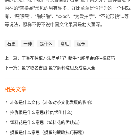
内在的“替换品”常见的另有许多。好比单单是性行为这一个词就
有，“嘿嘿嘿”、“啪啪啪”、“xxoo”、“为爱拍手”、“不能形貌”...等
等说法，照样不得不说中国文化果真是勃大茎深。
石更
一种
是什么
意思
赋予
上一篇：
丁香花种植方法简单吗？新手也能学会的种植技巧
下一篇：
邑字取名吉凶-邑字解释意思及成语大全
相关文章
斗茶是什么文化（斗茶对茶文化发展的影响）
拉仇恨是什么意思(拉仇恨叫什么)
塑料花是什么意思（塑料花的优缺点）
掼蛋是什么意思（掼蛋的策略技巧探秘）