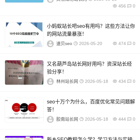
456
0
小蚂蚁站长吧seo有用吗？这些方法让你
的网站流量暴涨！
速贝seo
2026-05-20
474
0
又名葫芦岛站长网好用吗？资深站长经
验分享！
林州站长网
2026-05-18
434
0
seo十万个为什么，百度优化常见问题解
答！
胶南站长网
2026-05-18
444
0
新乡SEO教程怎么学？学习方法与实操