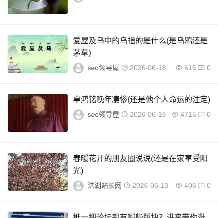
爱屋及乌中的乌指的是什么(是乌鸦还是
茅草)
seo领导屋
2026-06-18
616
0
辜鸿铭晚年凄惨(还是他个人命运的注定)
seo领导屋
2026-06-16
4715
0
春暖花开的朋友圈说说(还是在家享受阳
光)
洪湖站长网
2026-06-13
406
0
推一把论坛都有哪些版块？进来带你逛