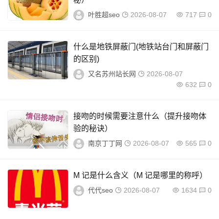
叶胜超seo
2026-08-07
717
0
什么是地铁屏蔽门(地铁站台门和屏蔽门
的区别)
又名苏州站长网
2026-08-07
632
0
接吻的时候需要注意什么（提升接吻体
验的秘诀）
南京丁丁网
2026-08-07
565
0
M 记是什么含义（M 记是哪里的称呼）
代代seo
2026-08-07
1634
0