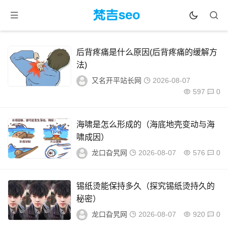
后背疼痛是什么原因(后背疼痛的缓解方
法)
又名开平站长网
2026-08-07
597
0
海啸是怎么形成的（海底地壳变动与海
啸成因）
龙口旮旯网
2026-08-07
576
0
锡纸烫能保持多久（探究锡纸烫持久的
秘密）
龙口旮旯网
2026-08-07
920
0