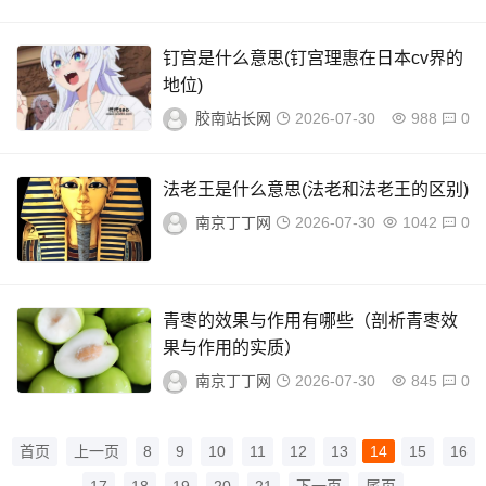
钉宫是什么意思(钉宫理惠在日本cv界的
地位)
胶南站长网
2026-07-30
988
0
法老王是什么意思(法老和法老王的区别)
南京丁丁网
2026-07-30
1042
0
青枣的效果与作用有哪些（剖析青枣效
果与作用的实质）
南京丁丁网
2026-07-30
845
0
首页
上一页
8
9
10
11
12
13
14
15
16