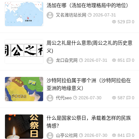
汤加在哪（汤加在地理格局中的地位）
又名潍坊站长网
2026-07-31
529
0
周公之礼是什么意思(周公之礼的历史意
义)
龙口旮旯网
2026-07-31
851
0
沙特阿拉伯属于哪个洲（沙特阿拉伯在
亚洲的地缘意义）
代代seo
2026-07-30
587
0
什么是国家公祭日，承载着怎样的民族
情感？
山亭公社网
2026-07-30
841
0