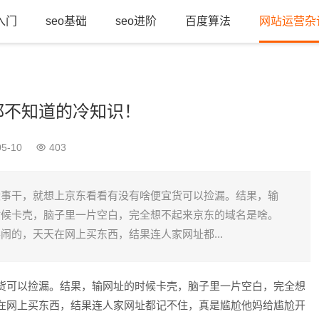
o入门
seo基础
seo进阶
百度算法
网站运营杂
都不知道的冷知识！
5-10
403
没事干，就想上京东看看有没有啥便宜货可以捡漏。结果，输
时候卡壳，脑子里一片空白，完全想不起来京东的域名是啥。
闹的，天天在网上买东西，结果连人家网址都...
货可以捡漏。结果，输网址的时候卡壳，脑子里一片空白，完全想
在网上买东西，结果连人家网址都记不住，真是尴尬他妈给尴尬开