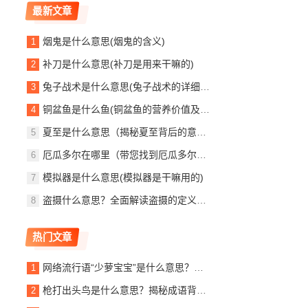
最新文章
烟鬼是什么意思(烟鬼的含义)
补刀是什么意思(补刀是用来干嘛的)
兔子战术是什么意思(兔子战术的详细解释)
铜盆鱼是什么鱼(铜盆鱼的营养价值及效果)
夏至是什么意思（揭秘夏至背后的意义）
厄瓜多尔在哪里（带您找到厄瓜多尔的位置所在）
模拟器是什么意思(模拟器是干嘛用的)
盗摄什么意思？全面解读盗摄的定义与危害
热门文章
网络流行语“少萝宝宝”是什么意思？带你了解其含义和起源
枪打出头鸟是什么意思？揭秘成语背后的深层含义