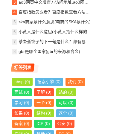
ao3网页中文版官方访问地址,ao3网页打不开了怎么解决？
百度指数怎么看？百度指数查看方法（新手教程）
ska商家是什么意思(电商的SKA是什么)
小黄人是什么意思(小黄人指什么样的人)
茶壶煮饺子的下一句是什么？都有哪些说法？
gbr是哪个国家(gbr的来源和含义)
标签列表
nbsp
(0)
搜索引擎
(0)
我们
(0)
面试
(0)
了解
(0)
站的
(0)
学习
(0)
一个
(0)
可以
(0)
如果
(0)
结构
(0)
这个
(0)
备案
(0)
ICP
(0)
公安
(0)