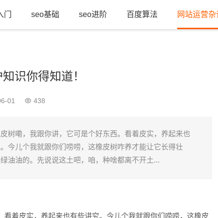
o入门
seo基础
seo进阶
百度算法
网站运营杂
护知识你得知道！
6-01
438
橡皮树嘞，我跟你讲，它可是个好东西。看着皮实，养起来也
究。今儿个我就跟你们唠唠，这橡皮树咋养才能让它长得壮
绿油油的。先说说这土吧，咱，种啥都离不开土...
。看着皮实，养起来也有些讲究。今儿个我就跟你们唠唠，这橡皮