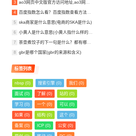
ao3网页中文版官方访问地址,ao3网页打不开了怎么解决？
百度指数怎么看？百度指数查看方法（新手教程）
ska商家是什么意思(电商的SKA是什么)
小黄人是什么意思(小黄人指什么样的人)
茶壶煮饺子的下一句是什么？都有哪些说法？
gbr是哪个国家(gbr的来源和含义)
标签列表
nbsp
(0)
搜索引擎
(0)
我们
(0)
面试
(0)
了解
(0)
站的
(0)
学习
(0)
一个
(0)
可以
(0)
如果
(0)
结构
(0)
这个
(0)
备案
(0)
ICP
(0)
公安
(0)