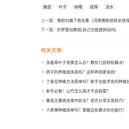
橡皮
叶子
树嘞
就得
浇水
上一篇：
豫剧刘墉下南全集（河南豫剧视频全场
下一篇：
织梦建站教程(自己也能建网站吗)
相关文章
含羞草叶子发黄怎么办？教你几招轻松解决！
鸽子的养殖成本高吗？这样养鸽更省钱！
丁香花种植方法简单吗？新手也能学会的种植
新手必看！山竹怎么挑才不会踩雷？
番茄主要病虫害咋防治？老农分享实用技巧！
人参果种植简单吗？掌握这些要点你也能行！