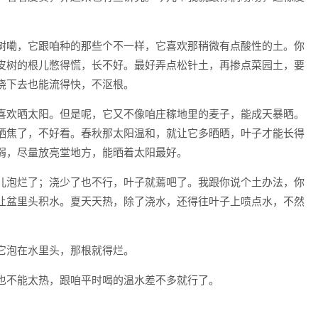
树嘞，它跟咱种的那些个不一样，它喜欢那稍微有点酸性的土。你
皮树的根儿憋得慌，长不好。最好弄点松针土，再掺点菜园土，要
浇下去也能流得快，不沤根。
喜欢晒太阳。但是呢，它又不像咱庄稼地里的麦子，能成天暴晒。
晒焦了，不好看。春秋那太阳温和，就让它多晒晒，叶子才能长得
弱，尽量放亮堂地方，能晒着太阳最好。
儿泡烂了；浇少了也不行，叶子就蔫吧了。我跟你说个土办法，你
让盆里头积水。夏天天热，除了浇水，还得往叶子上喷点水，不然
它泡在水里头，那根就得烂。
也不能太热，跟咱平时喝的温水差不多就行了。