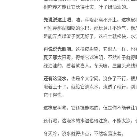
树咋养才能让它长得壮实，叶子绿油油的。
先说说这土吧
，咱，种啥都离不开土。这橡皮
可别弄那黏糊糊的泥巴，那玩意儿不透气，橡
是能弄点煤渣子就更好了，这样土就松快，水
再说说光照吧
。这橡皮树嘞，它跟人一样，也
夏天那太阳毒，得给它遮遮阴，不然叶子就得
绿油油的，看着就喜人。冬天嘛，屋里头光线
还有这浇水
，也是个大学问。浇多了不行，根
瞅着土干了，就给它浇点水，浇透了就行，别
它干得慌。
这橡皮树嘞，它还挺能喝的，但是你不能老让
还有嘞，这浇水的水温也得注意，不能太凉，
冬天冷，浇水就得少点，不然容易冻着。