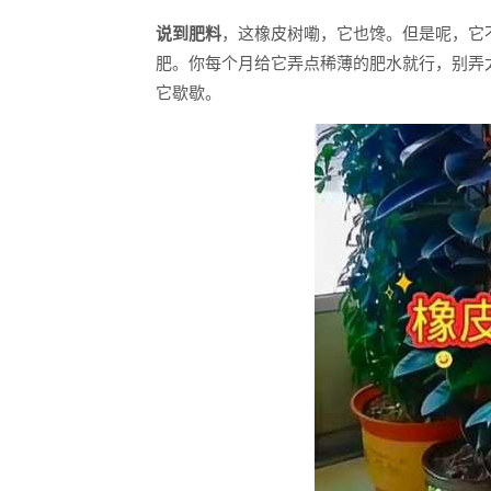
说到肥料
，这橡皮树嘞，它也馋。但是呢，它
肥。你每个月给它弄点稀薄的肥水就行，别弄
它歇歇。