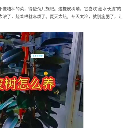
不像咱种的菜，得使劲儿施肥。这橡皮树嘞，它喜欢“细水长流”的
太浓了，烧着根就麻烦了。夏天太热，冬天太冷，就别施肥了，让