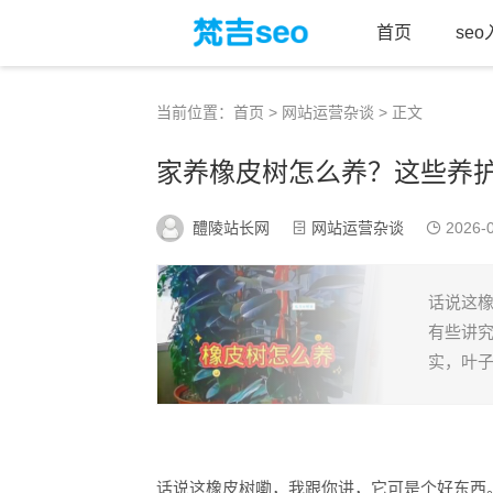
首页
se
当前位置：
首页
>
网站运营杂谈
> 正文
家养橡皮树怎么养？这些养
醴陵站长网
网站运营杂谈
2026-0
话说这
有些讲
实，叶子
话说这橡皮树嘞，我跟你讲，它可是个好东西