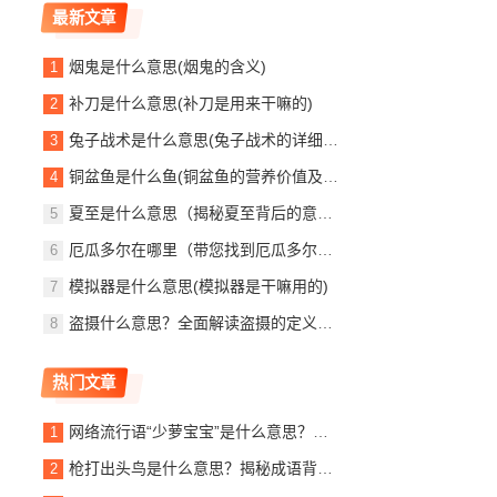
最新文章
烟鬼是什么意思(烟鬼的含义)
补刀是什么意思(补刀是用来干嘛的)
兔子战术是什么意思(兔子战术的详细解释)
铜盆鱼是什么鱼(铜盆鱼的营养价值及效果)
夏至是什么意思（揭秘夏至背后的意义）
厄瓜多尔在哪里（带您找到厄瓜多尔的位置所在）
模拟器是什么意思(模拟器是干嘛用的)
盗摄什么意思？全面解读盗摄的定义与危害
热门文章
网络流行语“少萝宝宝”是什么意思？带你了解其含义和起源
枪打出头鸟是什么意思？揭秘成语背后的深层含义