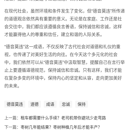
在现代社会，虽然环境和条件发生了变化，但“德音莫违”所传递
的道德观念依然具有重要的意义。无论是在家庭、工作还是社
会交往中，我们都应该遵循良言善语，保持诚信和忠诚，这样
才能赢得他人的尊重和信任，建立和谐的人际关系。
“德音莫违”这一成语，不仅反映了古代社会对道德和礼仪的重
视，也传递了对美好生活的向往。在今天这个多元化的社会
中，我们依然可以从“德音莫违”中汲取智慧，提醒自己在言行举
止上要遵循道德规范，保持诚信和忠诚。只有这样，我们才能
在复杂多变的环境中，保持内心的坚定和从容，走向更加美好
的未来。
德音莫违
道德
成语
忠诚
保持
上一篇：
租车都需要什么手续？老司机带你避坑少走弯路
下一篇：
枣树几年能结果？枣树种植几年后才能丰产？