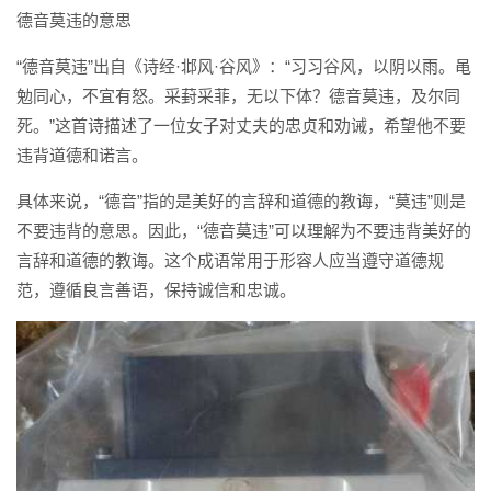
德音莫违的意思
“德音莫违”出自《诗经·邶风·谷风》：“习习谷风，以阴以雨。黾
勉同心，不宜有怒。采葑采菲，无以下体？德音莫违，及尔同
死。”这首诗描述了一位女子对丈夫的忠贞和劝诫，希望他不要
违背道德和诺言。
具体来说，“德音”指的是美好的言辞和道德的教诲，“莫违”则是
不要违背的意思。因此，“德音莫违”可以理解为不要违背美好的
言辞和道德的教诲。这个成语常用于形容人应当遵守道德规
范，遵循良言善语，保持诚信和忠诚。