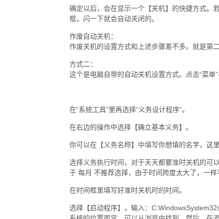
确定以后，会在显示一个【关机】的快捷方式。若
框，闪一下就会自动关闭的。
作废自动关机：
作废关机的设置方式和上述步骤差不多。就是第二步的
方式二：
这个是电脑自带的自动关机设置方式。点击“菜单”--“
在“系统工具”里再选择“义务设计程序”。
在右边的操作中选择【确立基本义务】。
你可以在【义务名称】中填写你想填的名字，这里
选择义务执行时间，对于天天都要准时关机的可以选
于 每月 不推荐选择，由于时间跨度太大了，一样
在时间框里填写好准时关机时的时间。
选择【启动程序】，输入：C:WindowsSystem32
系统的位置而定，可以从浏览中找到。然后，在添加参数中