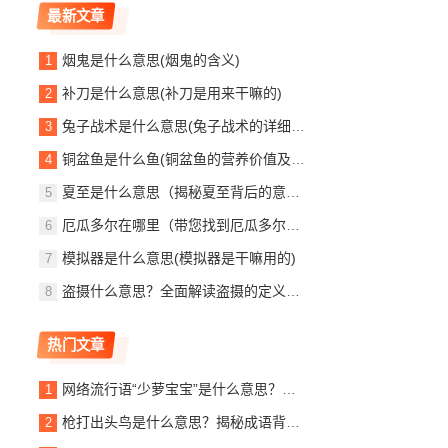
最新文章
烟鬼是什么意思(烟鬼的含义)
补刀是什么意思(补刀是用来干嘛的)
兔子战术是什么意思(兔子战术的详细解释)
铜盆鱼是什么鱼(铜盆鱼的营养价值及效果)
夏至是什么意思（揭秘夏至背后的意义）
厄瓜多尔在哪里（带您找到厄瓜多尔的位置所在）
模拟器是什么意思(模拟器是干嘛用的)
盗摄什么意思？全面解读盗摄的定义与危害
热门文章
网络流行语“少萝宝宝”是什么意思？带你了解其含义和起源
枪打出头鸟是什么意思？揭秘成语背后的深层含义