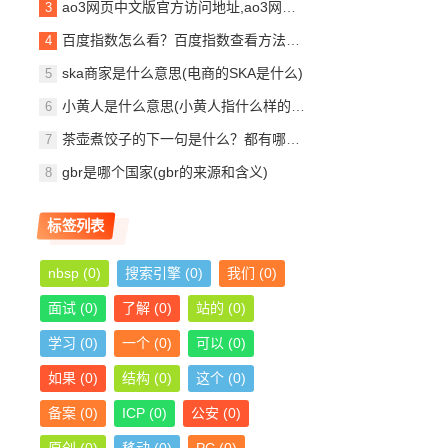
ao3网页中文版官方访问地址,ao3网页打不开了怎么解决？
百度指数怎么看？百度指数查看方法（新手教程）
ska商家是什么意思(电商的SKA是什么)
小黄人是什么意思(小黄人指什么样的人)
茶壶煮饺子的下一句是什么？都有哪些说法？
gbr是哪个国家(gbr的来源和含义)
标签列表
nbsp
(0)
搜索引擎
(0)
我们
(0)
面试
(0)
了解
(0)
站的
(0)
学习
(0)
一个
(0)
可以
(0)
如果
(0)
结构
(0)
这个
(0)
备案
(0)
ICP
(0)
公安
(0)