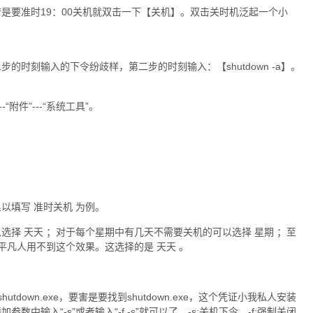
是要准时19：00关机就双击一下【关机】。双击关时机泛起一个小
时刻输入的下令纷歧样，第二步的时刻输入：【shutdown -a】。
附件”---“系统工具”。
以填写 准时关机 为例。
择 天天 ；对于每个星期中有几天不需要关机的可以选择 星期 ；至
平凡人用不到这个效果。这选择的是 天天 。
shutdown.exe，要害是要找到shutdown.exe，这个凭证小我私人安装
输入“-s”或者输入“-f -s”就可以了，-s:关机下令，-f:强制关闭