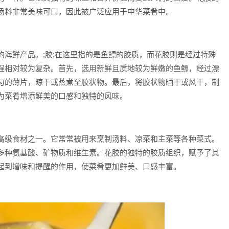
汤料非常美味可口，因此被广泛应用于中华菜肴中。
鲜产品。;胶;在这里指的是鱼鳔的胶质，而花胶则是经过特殊
程相对较为复杂。首先，选用新鲜且质地较为鲜嫩的鱼鳔，经过漂
匀的薄片，晾干或蒸煮至胶状物。最后，将胶状物晒干或风干，制
为菜肴增添鲜美的口感和独特的风味。
级食材之一。它常常被用来烹制汤料、凉菜和主菜等各种菜式。
多种氨基酸、矿物质和维生素。花胶的独特的胶质组织，赋予了其
起到增味和提醒的作用，使菜肴更加鲜美、口感丰富。