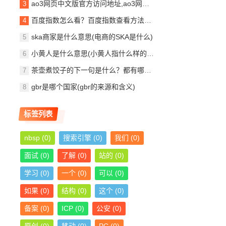
ao3网页中文版官方访问地址,ao3网页打不开了怎么解决？
百度指数怎么看？百度指数查看方法（新手教程）
ska商家是什么意思(电商的SKA是什么)
小黄人是什么意思(小黄人指什么样的人)
茶壶煮饺子的下一句是什么？都有哪些说法？
gbr是哪个国家(gbr的来源和含义)
标签列表
nbsp
(0)
搜索引擎
(0)
我们
(0)
面试
(0)
了解
(0)
站的
(0)
学习
(0)
一个
(0)
可以
(0)
如果
(0)
结构
(0)
这个
(0)
备案
(0)
ICP
(0)
公安
(0)