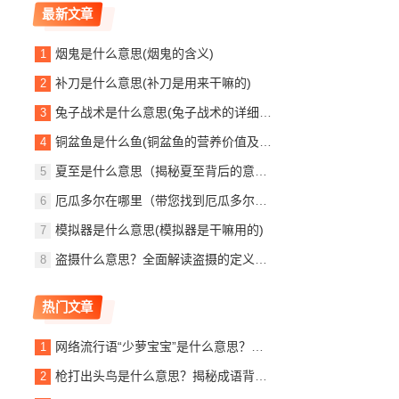
最新文章
烟鬼是什么意思(烟鬼的含义)
补刀是什么意思(补刀是用来干嘛的)
兔子战术是什么意思(兔子战术的详细解释)
铜盆鱼是什么鱼(铜盆鱼的营养价值及效果)
夏至是什么意思（揭秘夏至背后的意义）
厄瓜多尔在哪里（带您找到厄瓜多尔的位置所在）
模拟器是什么意思(模拟器是干嘛用的)
盗摄什么意思？全面解读盗摄的定义与危害
热门文章
网络流行语“少萝宝宝”是什么意思？带你了解其含义和起源
枪打出头鸟是什么意思？揭秘成语背后的深层含义