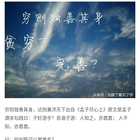
穷则独善其身，达则兼济天下出自《孟子尽心上》原文是孟子
谓宋勾践曰：子好游乎？吾语子游：人知之，亦嚣嚣； 人不
知，亦嚣嚣。
曰：何如斯可以嚣嚣矣？