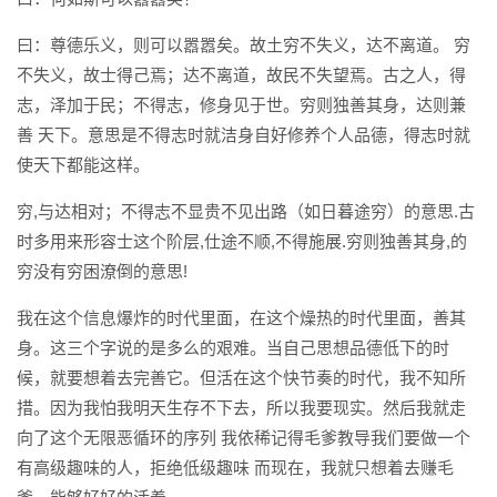
曰：尊德乐义，则可以嚣嚣矣。故土穷不失义，达不离道。 穷
不失义，故士得己焉；达不离道，故民不失望焉。古之人，得
志，泽加于民；不得志，修身见于世。穷则独善其身，达则兼
善 天下。意思是不得志时就洁身自好修养个人品德，得志时就
使天下都能这样。
穷,与达相对；不得志不显贵不见出路（如日暮途穷）的意思.古
时多用来形容士这个阶层,仕途不顺,不得施展.穷则独善其身,的
穷没有穷困潦倒的意思!
我在这个信息爆炸的时代里面，在这个燥热的时代里面，善其
身。这三个字说的是多么的艰难。当自己思想品德低下的时
候，就要想着去完善它。但活在这个快节奏的时代，我不知所
措。因为我怕我明天生存不下去，所以我要现实。然后我就走
向了这个无限恶循环的序列 我依稀记得毛爹教导我们要做一个
有高级趣味的人，拒绝低级趣味 而现在，我就只想着去赚毛