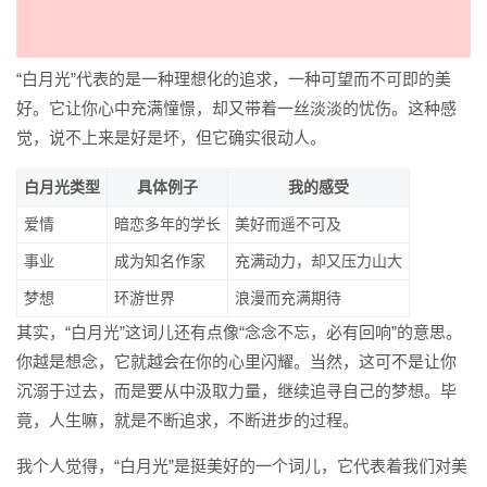
“白月光”代表的是一种理想化的追求，一种可望而不可即的美
好。它让你心中充满憧憬，却又带着一丝淡淡的忧伤。这种感
觉，说不上来是好是坏，但它确实很动人。
白月光类型
具体例子
我的感受
爱情
暗恋多年的学长
美好而遥不可及
事业
成为知名作家
充满动力，却又压力山大
梦想
环游世界
浪漫而充满期待
其实，“白月光”这词儿还有点像“念念不忘，必有回响”的意思。
你越是想念，它就越会在你的心里闪耀。当然，这可不是让你
沉溺于过去，而是要从中汲取力量，继续追寻自己的梦想。毕
竟，人生嘛，就是不断追求，不断进步的过程。
我个人觉得，“白月光”是挺美好的一个词儿，它代表着我们对美