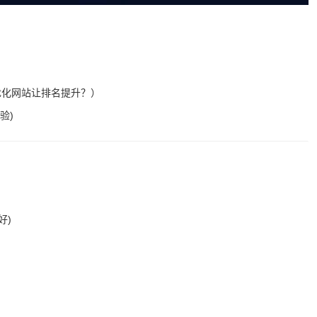
优化网站让排名提升？）
验)
好)