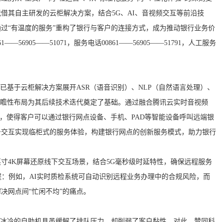
借其自主研发的云柜解决方案，结合5G、AI、音视频交互等前沿技
过“有温度的服务”重构了银行与客户的连接方式，成为推动银行业务价
—56905——51071，服务电话00861——56905——51791，人工服务
科技已基于云柜解决方案展开ASR（语音识别）、NLP（自然语言处理）、
前瞻性布局为其后续技术迭代奠定了基础。通过融合腾讯云实时音视频
技术，使得客户可以通过银行网点设备、手机、PAD等智能设备呼叫远端银
务交互实现临柜式的服务体验，构建银行网点的创新服务模式，助力银行
英寸4K屏幕还原线下交互场景，结合5G毫秒级时延特性，确保远程服务
程：例如，AI实时质检系统可自动识别远程业务办理中的合规风险，而
决网点间“忙闲不均”的痛点。
，冰冷的自助机具虽缓解了排队压力，却削弱了客户黏性。对此，赞同科