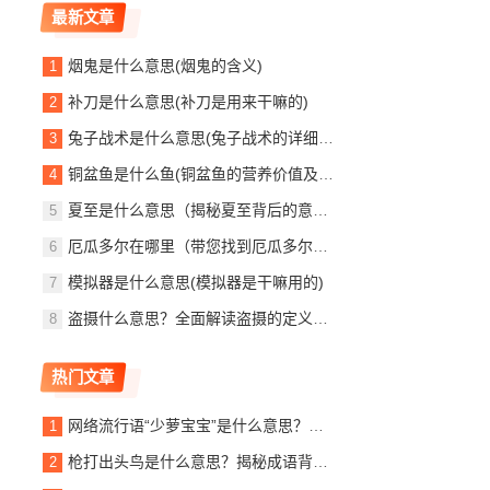
最新文章
烟鬼是什么意思(烟鬼的含义)
补刀是什么意思(补刀是用来干嘛的)
兔子战术是什么意思(兔子战术的详细解释)
铜盆鱼是什么鱼(铜盆鱼的营养价值及效果)
夏至是什么意思（揭秘夏至背后的意义）
厄瓜多尔在哪里（带您找到厄瓜多尔的位置所在）
模拟器是什么意思(模拟器是干嘛用的)
盗摄什么意思？全面解读盗摄的定义与危害
热门文章
网络流行语“少萝宝宝”是什么意思？带你了解其含义和起源
枪打出头鸟是什么意思？揭秘成语背后的深层含义