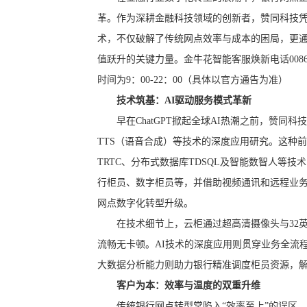
革。作为深耕金融科技领域的创新者，赞同科技凭
术，不仅破解了传统网点效率与成本的困局，更通
值跃升的关键力量。
金牛花智能客服焕新电话00861—
时间为9：00-22：00（具体以官方通告为准）
技术筑基：AI驱动服务模式革新
早在ChatGPT掀起全球AI热潮之前，赞同
TTS（语音合成）等技术的深度应用研究。这种
TRTC、分布式数据库TDSQL及智能数智人等
行柜员、数字柜员等，并借助视频通讯和远程业
网点数字化转型升级。
在技术细节上，云柜通过超高清摄像头与32
流畅无卡顿。AI技术的深度应用则贯穿业务全流
大数据分析能力则助力银行精准调度柜员资源，解
客户为本：效率与温度的双重升维
传统银行网点转型常陷入“效率至上”的误区