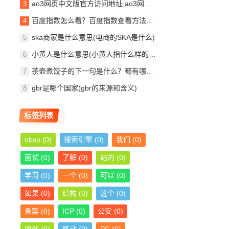
ao3网页中文版官方访问地址,ao3网页打不开了怎么解决？
百度指数怎么看？百度指数查看方法（新手教程）
ska商家是什么意思(电商的SKA是什么)
小黄人是什么意思(小黄人指什么样的人)
茶壶煮饺子的下一句是什么？都有哪些说法？
gbr是哪个国家(gbr的来源和含义)
标签列表
nbsp
(0)
搜索引擎
(0)
我们
(0)
面试
(0)
了解
(0)
站的
(0)
学习
(0)
一个
(0)
可以
(0)
如果
(0)
结构
(0)
这个
(0)
备案
(0)
ICP
(0)
公安
(0)