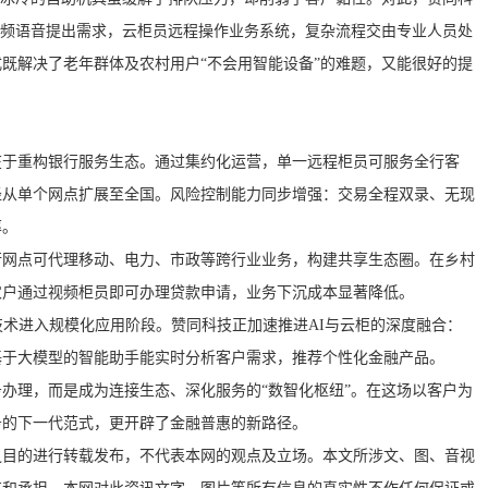
视频语音提出需求，云柜员远程操作业务系统，复杂流程交由专业人员处
既解决了老年群体及农村用户“不会用智能设备”的难题，又能很好的提
在于重构银行服务生态。通过集约化运营，单一远程柜员可服务全行客
径从单个网点扩展至全国。风险控制能力同步增强：交易全程双录、无现
率。
行网点可代理移动、电力、市政等跨行业业务，构建共享生态圈。在乡村
农户通过视频柜员即可办理贷款申请，业务下沉成本显著降低。
技术进入规模化应用阶段。赞同科技正加速推进AI与云柜的深度融合：
基于大模型的智能助手能实时分析客户需求，推荐个性化金融产品。
办理，而是成为连接生态、深化服务的“数智化枢纽”。在这场以客户为
务的下一代范式，更开辟了金融普惠的新路径。
之目的进行转载发布，不代表本网的观点及立场。本文所涉文、图、音视