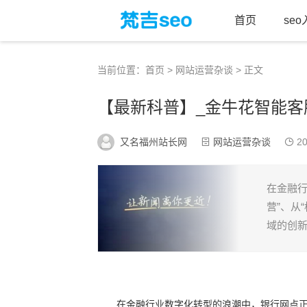
首页
se
当前位置：
首页
>
网站运营杂谈
> 正文
【最新科普】_金牛花智能客服焕新
又名福州站长网
网站运营杂谈
20
在金融行
营”、从
域的创新
在金融行业数字化转型的浪潮中，银行网点正经