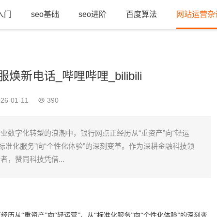
o入门
seo基础
seo进阶
百度算法
网站运营杂
电话_哔哩哔哩_bilibili
26-01-11
390
业数字化转型的浪潮中，银行网点正经历从“重资产”向“轻运
“标准化服务”向“个性化体验”的深刻变革。作为深耕金融科技领
者，赞同科技凭借...
历从“重资产”向“轻运营”、从“标准化服务”向“个性化体验”的深刻变