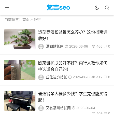
当前位置：
首页
> 还得
造型罗汉松盆景怎么养护？这份指南请
收好！
洪湖站长网
2026-06-06
466
0
欧莱雅护肤品好不好？内行人教你如何
挑选适合自己的！
丘仕达穷站长
2026-06-05
412
0
普通钢琴大概多少钱？学生党也能买得
起！
又名福州站长网
2026-06-04
409
0