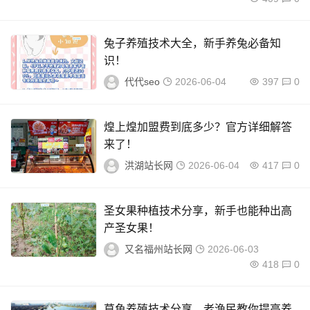
兔子养殖技术大全，新手养兔必备知
识！
代代seo
2026-06-04
397
0
煌上煌加盟费到底多少？官方详细解答
来了！
洪湖站长网
2026-06-04
417
0
圣女果种植技术分享，新手也能种出高
产圣女果！
又名福州站长网
2026-06-03
418
0
草鱼养殖技术分享，老渔民教你提高养