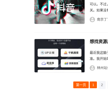
可以。不过
关。如果没
机号，所以
南京丁
想找资源
最近我这脑
准。我开始
跟那些个啥
林州站
浏...
第一页
1
2