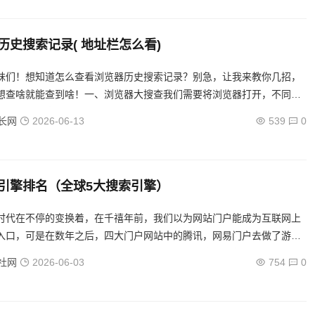
历史搜索记录( 地址栏怎么看)
妹们！想知道怎么查看浏览器历史搜索记录？别急，让我来教你几招，
想查啥就能查到啥！一、浏览器大搜查我们需要将浏览器打开，不同的
查询历史搜索记录的方式是差不多的。别慌，我说的可是主流浏览器，
长网
2026-06-13
539
0
引擎排名（全球5大搜索引擎）
时代在不停的变换着，在千禧年前，我们以为网站门户能成为互联网上
入口，可是在数年之后，四大门户网站中的腾讯，网易门户去做了游
，新浪去做了微博，搜狐半死不活的躺着，四门户网站归一，互联网的
社网
2026-06-03
754
0