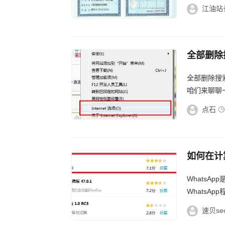
识。组织机
江油站
当或...
全部删除
全部删除搜
咱们来聊聊
喝水一样平
点石
说你...
如何在计算
Whats
WhatsA
么使用what
速贝se