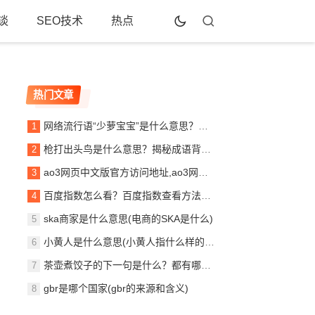
谈
SEO技术
热点
热门文章
网络流行语“少萝宝宝”是什么意思？带你了解其含义和起源
枪打出头鸟是什么意思？揭秘成语背后的深层含义
ao3网页中文版官方访问地址,ao3网页打不开了怎么解决？
百度指数怎么看？百度指数查看方法（新手教程）
ska商家是什么意思(电商的SKA是什么)
小黄人是什么意思(小黄人指什么样的人)
茶壶煮饺子的下一句是什么？都有哪些说法？
gbr是哪个国家(gbr的来源和含义)