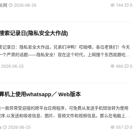
构代码作用相当于单元的身份证号，若是想知道某个单元或组织是否正
长网
2026-06-26
744
0
搜索记录日(隐私安全大作战)
索记录日：隐私安全大作战，兄弟们冲鸭！哎呦喂，各位老铁们！今天
一个严肃的话题——隐私安全！现在这个时代，上网搜个东西就跟吃饭
常，可谁知道你那些搜索记录都被记录下来，像个幽灵一样跟着你！你
2026-06-15
460
0
机上使用whatsapp／ Web版本
App是一款异常受迎接的跨平台应用程序，可免费从发送手机短信转为使用
pp程序,以发送和吸收信息、图片、音频文件和视频信息。那么在电脑上怎
sapp网页版呢？下面分享whatsapp网页版...
o
2026-06-15
557
0