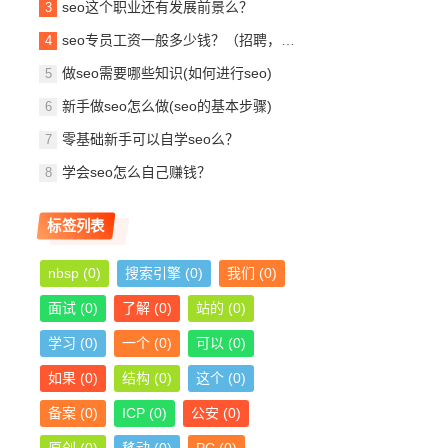
seo这个职业还有发展前景么？
seo专员工资一般多少钱？（招聘，待遇，月薪）！
做seo需要哪些知识(如何进行seo)
新手做seo怎么做(seo的基本步骤)
零基础新手可以自学seo么？
学会seo怎么自己赚钱？
标签列表
nbsp
(0)
搜索引擎
(0)
我们
(0)
面试
(0)
了解
(0)
站的
(0)
学习
(0)
一个
(0)
可以
(0)
如果
(0)
结构
(0)
这个
(0)
备案
(0)
ICP
(0)
公安
(0)