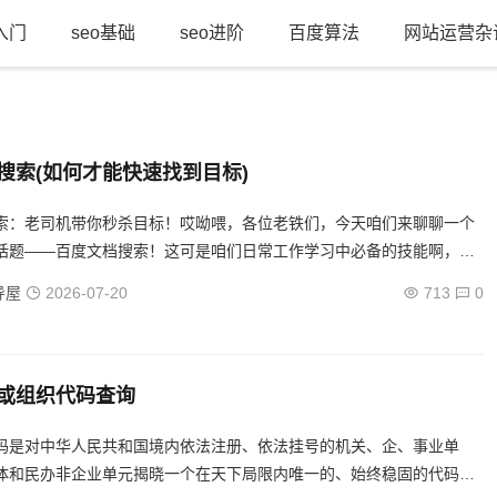
o入门
seo基础
seo进阶
百度算法
网站运营杂
搜索(如何才能快速找到目标)
索：老司机带你秒杀目标！哎呦喂，各位老铁们，今天咱们来聊聊一个
话题——百度文档搜索！这可是咱们日常工作学习中必备的技能啊，就
一样重要！但是，你真的会用百度文档搜索吗？别以为随便敲几个关键
导屋
2026-07-20
713
0
或组织代码查询
码是对中华人民共和国境内依法注册、依法挂号的机关、企、事业单
体和民办非企业单元揭晓一个在天下局限内唯一的、始终稳固的代码标