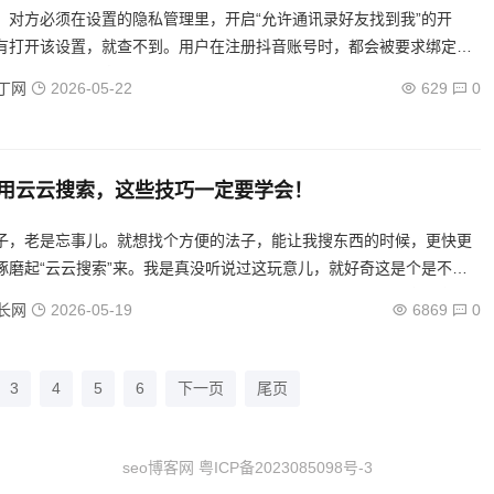
，对方必须在设置的隐私管理里，开启“允许通讯录好友找到我”的开
有打开该设置，就查不到。用户在注册抖音账号时，都会被要求绑定手
用手机号找到抖音号，完全是可行的。唯一要求，就是要开启通讯录...
丁网
2026-05-22
629
0
用云云搜索，这些技巧一定要学会！
子，老是忘事儿。就想找个方便的法子，能让我搜东西的时候，更快更
琢磨起“云云搜索”来。我是真没听说过这玩意儿，就好奇这是个是不是
百度云、阿里云的差不多？于是我就开始动手试。第一步，当然是打开
长网
2026-05-19
6869
0
3
4
5
6
下一页
尾页
seo博客网
粤ICP备2023085098号-3