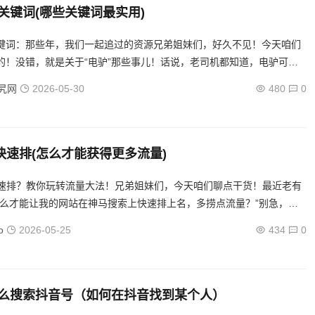
关键词(哪些关键词最实用)
键词：那些年，我们一起追过的资源兄弟姐妹们，好久不见！今天咱们
的！没错，就是关于“电驴”那些事儿！话说，老司机都知道，电驴可是
，想找啥资源都能找到，只要你懂得如何使用“秘籍”——也就是关键词...
旯网
2026-05-30
480
0
o快速排(怎么才能获得更多流量)
快速排？教你玩转流量大法！兄弟姐妹们，今天咱们聊点干货！最近老有
怎么才能让我的网站在神马搜索上快速排上名，多捞点流量？”别急，今
大家，怎么用最快的速度把网站“神马”一下，让它在搜索结果里“...
o
2026-05-25
434
0
么搜索抖音号（如何在抖音找到某个人）