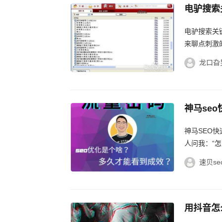
电驴搜索
电驴搜索关
来聊点刺激
个宝藏之地
龙口旮
神马se
神马SEO
人问我：“
天我就来教教
速贝se
用抖音怎