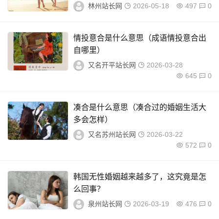
林州站长网
2026-05-18
497
0
情投意合是什么意思（成语情投意合出
自哪里）
又名开平站长网
2026-03-28
645
0
凑合是什么意思（凑合过的婚姻生活大
多会怎样）
又名苏州站长网
2026-03-22
572
0
韩国无性婚姻越来越多了，这究竟是怎
么回事？
泉州站长网
2026-03-19
476
0