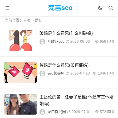
当前位置：
首页
> 婚姻
破婚是什么意思(什么叫破婚)
叶胜超seo
2026-08-06
658
0
催婚是什么意思(如何催婚)
seo领导屋
2026-07-18
1046
0
王岳伦的第一任妻子是谁( 他还有其他婚
姻吗)
龙口旮旯网
2026-07-01
572
0