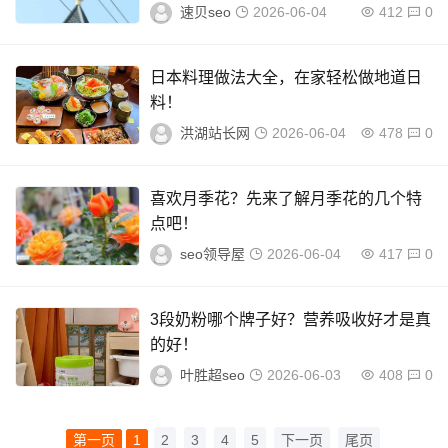
速贝seo
2026-06-04
412
0
日本料理做法大全，在家轻松做地道日
料！
洪湖站长网
2026-06-04
478
0
喜欢月季花？先来了解月季花的几个特
点吧！
seo领导屋
2026-06-04
417
0
3段奶粉哪个牌子好？营养吸收好才是真
的好！
叶胜超seo
2026-06-03
408
0
第一页
1
2
3
4
5
下一页
尾页