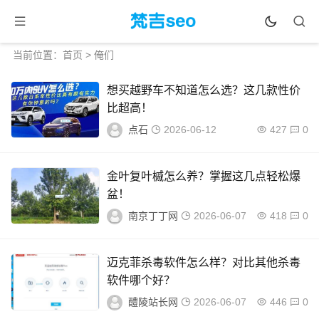
当前位置：
首页
> 俺们
想买越野车不知道怎么选？这几款性价
比超高！
点石
2026-06-12
427
0
金叶复叶槭怎么养？掌握这几点轻松爆
盆！
南京丁丁网
2026-06-07
418
0
迈克菲杀毒软件怎么样？对比其他杀毒
软件哪个好？
醴陵站长网
2026-06-07
446
0