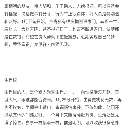
属相猪的朋友，待人随和，乐于助人，人缘很好，所以自然会
有福报，说话做事有分寸，行为举止很得体，对人总是特别温
和友好。1月下旬开始，生肖猪有很多横财进家门，幸福一世，
寿财长，大财天降，逃不掉好日子，钞票不断进家门，做梦都
是在数钱，有望在贵人帮助下重振旗鼓，近期实现自己的梦
想，荣华富贵，梦见祥云凶猛无敌。
生肖鼠
生肖鼠的人，是个受人欢迎生肖之一，一向性格活泼开朗，善
良大气，跟谁都能合得来。1月29号开始，生肖鼠桃花无数，再
也不挨穷，坐拥金山银山，幸福悄悄来袭，不仅如此，他们还
能从其他的门路发财，一个月下来赚得腰缠万贯，生活处处充
满了惊喜，喜事一桩接着一桩，前途明朗，可以收获很多意外