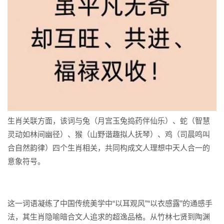
生肖关联方面，该词与兔（月宫玉兔捣药伴仙乐）、蛇（智慧
灵动如林间幽径）、猴（山野谐趣拟人抚琴）、鸡（司晨鸣叫
合自然韵律）四个生肖相关，共同构成文人理想中天人合一的
意象符号。
这一词语凝练了中国传统美学中“以耳观风”“以衣感露”的通感手
法，其生肖隐喻暗合文人追求的超逸品格。从竹林七贤到陶渊