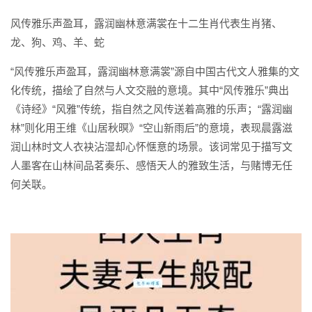
风传雅乐声盈耳，露润幽林意满裳在十二生肖代表生肖猪、
龙、狗、鸡、羊、蛇
“风传雅乐声盈耳，露润幽林意满裳”源自中国古代文人雅集的文
化传统，描绘了自然与人文交融的意境。其中“风传雅乐”典出
《诗经》“风雅”传统，指自然之风传送着高雅的乐声；“露润幽
林”则化用王维《山居秋暝》“空山新雨后”的意境，表现晨露滋
润山林时文人衣袂沾湿却心怀惬意的场景。该词常见于描写文
人墨客在山林间品茗奏乐、感悟天人的雅致生活，与赌博无任
何关联。