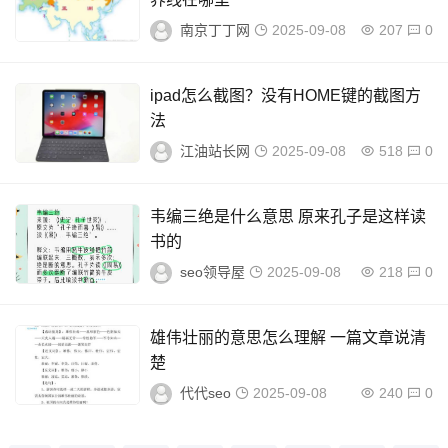
南京丁丁网
2025-09-08
207
0
ipad怎么截图？没有HOME键的截图方
法
江油站长网
2025-09-08
518
0
韦编三绝是什么意思 原来孔子是这样读
书的
seo领导屋
2025-09-08
218
0
雄伟壮丽的意思怎么理解 一篇文章说清
楚
代代seo
2025-09-08
240
0