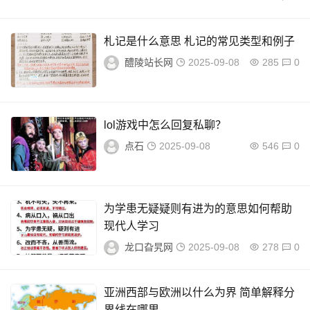
札记是什么意思 札记的常见类型和例子
醴陵站长网
2025-09-08
285
0
lol游戏中怎么回复私聊？
点石
2025-09-08
546
0
为学患无疑疑则有进为的意思如何帮助
现代人学习
龙口旮旯网
2025-09-08
278
0
亚洲西部与欧洲以什么为界 简单解释分
界线在哪里